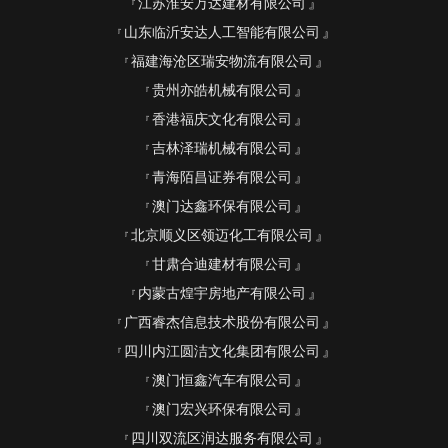
江苏淮安万达建材有限公司
山东临沂安达人工智能有限公司
福建海沧区瑞安物流有限公司
贵州亦皓机械有限公司
香港福庆文化有限公司
吉林泽瑞机械有限公司
青海陌昌证券有限公司
澳门达鑫环保有限公司
北京顺义区领迈化工有限公司
甘肃合迪建材有限公司
内蒙古煌宇房地产有限公司
广西睿杰信息技术股份有限公司
四川内江圆洁文化集团有限公司
澳门恒鑫汽车有限公司
澳门宏兴环保有限公司
四川双流区润达服务有限公司