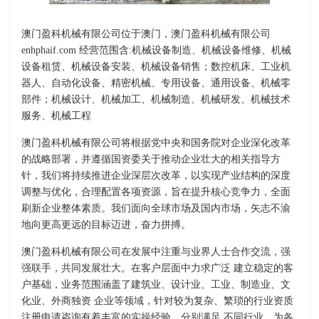
澳门盈科机械有限公司位于澳门，澳门盈科机械有限公司
enhphaif.com 经营范围含:机械设备制造、机械设备维修、机械
设备租赁、机械设备安装、机械设备销售；数控机床、工业机
器人、自动化设备、精密机械、专用设备、通用设备、机械零
部件；机械设计、机械加工、机械制造、机械研发、机械技术
服务、机械工程
澳门盈科机械有限公司将根据党中央和国务院对企业深化改革
的战略部署，并遵循国资委关于推动企业壮大的相关指导方
针，我们将持续推进企业深层次改革，以实现产业结构的深度
调整与优化，合理配置各项资源，旨在提升核心竞争力，全面
刷新企业整体素质。我们面向全球市场及国内市场，矢志不渝
地向更高更远的目标迈进，奋力拼搏。
澳门盈科机械有限公司在发展中注重与业界人士合作交流，强
强联手，共同发展壮大。在客户层面中力求广泛 建立稳定的客
户基础，业务范围涵盖了建筑业、设计业、工业、制造业、文
化业、外商独资 企业等领域，针对较为复杂、繁琐的行业资质
注册申请咨询有着丰富的实操经验，分别满足 不同行业，为各