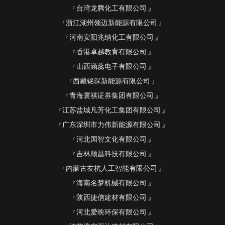
台湾龙腾化工有限公司
浙江湖州领迈新能源有限公司
河南安阳兆纳化工有限公司
香港卓越教育有限公司
山西涵蕊电子有限公司
西藏铭琛新能源有限公司
青海寰祺证券集团有限公司
江苏盐城凡芳化工集团有限公司
广东深圳市力伟新能源有限公司
河北国智文化有限公司
吉林顺昌科技有限公司
内蒙古友杭人工智能有限公司
海南名梦机械有限公司
陕西捷信建材有限公司
河北爱映环保有限公司